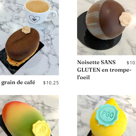
Noisette SANS
$10
GLUTEN en trompe-
l'oeil
 grain de café
$10.25