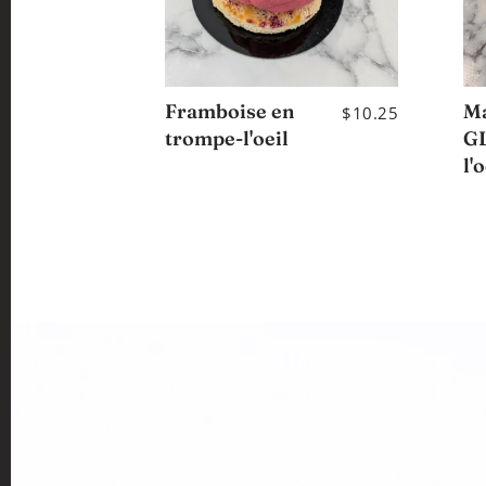
Framboise en
M
$10.25
trompe-l'oeil
G
l'o