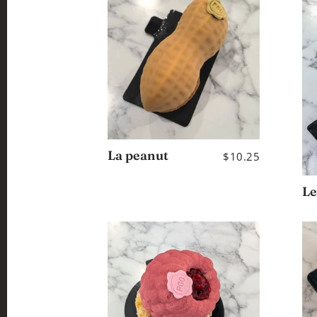
La peanut
$10.25
Le