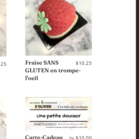
Fraise SANS
$10.25
.25
GLUTEN en trompe-
l'oeil
Carte-Cadeau
$10.00
De