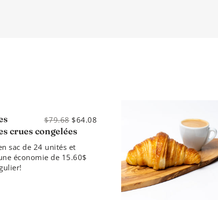
es
$79.68
$64.08
es crues congelées
en sac de 24 unités et
'une économie de 15.60$
égulier!