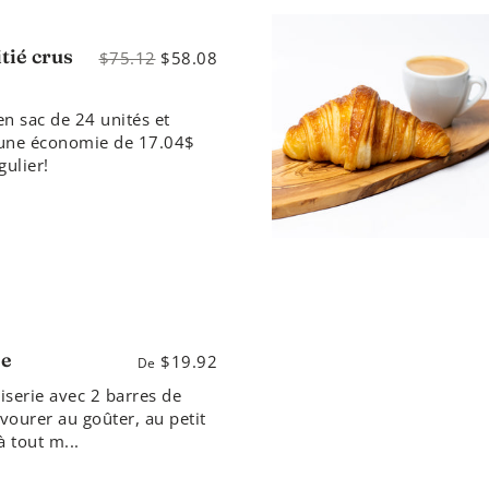
tié crus
$75.12
$58.08
en sac de 24 unités et
'une économie de 17.04$
égulier!
ne
$19.92
De
iserie avec 2 barres de
vourer au goûter, au petit
 tout m...