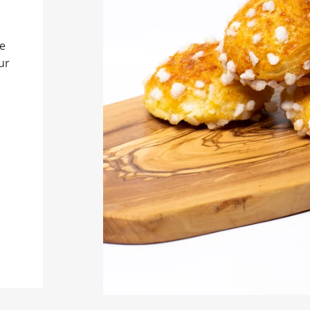
re
ur