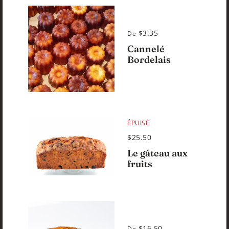
$3.35
De
Cannelé
Bordelais
ÉPUISÉ
$25.50
Le gâteau aux
fruits
$16.50
De