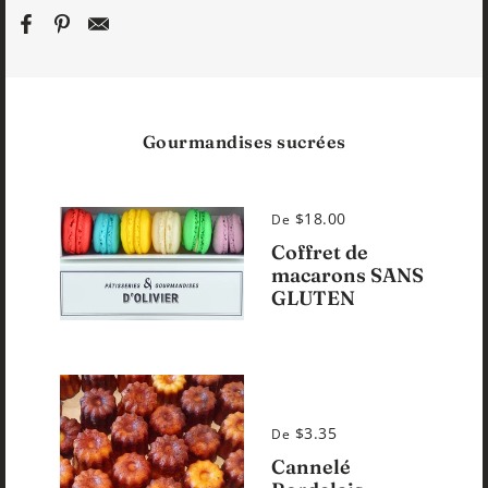
Gourmandises sucrées
$18.00
De
Coffret de
macarons SANS
GLUTEN
$3.35
De
Cannelé